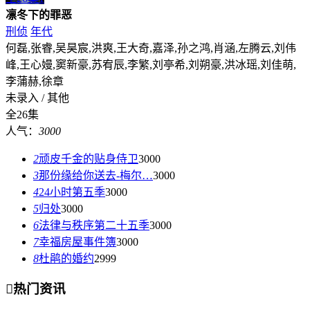
凛冬下的罪恶
刑侦
年代
何磊,张睿,吴昊宸,洪爽,王大奇,嘉泽,孙之鸿,肖涵,左腾云,刘伟
峰,王心嫚,窦新豪,苏宥辰,李繁,刘亭希,刘朔豪,洪冰瑶,刘佳萌,
李蒲赫,徐章
未录入 / 其他
全26集
人气：
3000
2
顽皮千金的贴身侍卫
3000
3
那份缘给你送去-梅尔…
3000
4
24小时第五季
3000
5
归处
3000
6
法律与秩序第二十五季
3000
7
幸福房屋事件簿
3000
8
杜鹃的婚约
2999

热门资讯