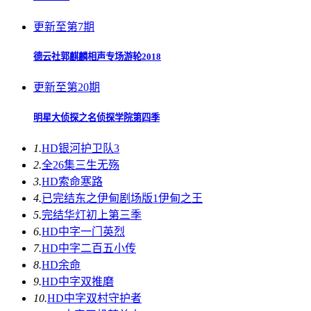
更新至第7期
德云社郭麒麟相声专场游轮2018
更新至第20期
明星大侦探之名侦探学院第四季
1.
HD
银河护卫队3
2.
全26集
三生无殇
3.
HD
索命寒路
4.
已完结
东之伊甸剧场版1伊甸之王
5.
完结
华灯初上第三季
6.
HD中字
一门英烈
7.
HD中字
二百五小传
8.
HD
余命
9.
HD中字
双推磨
10.
HD中字
双村守护者