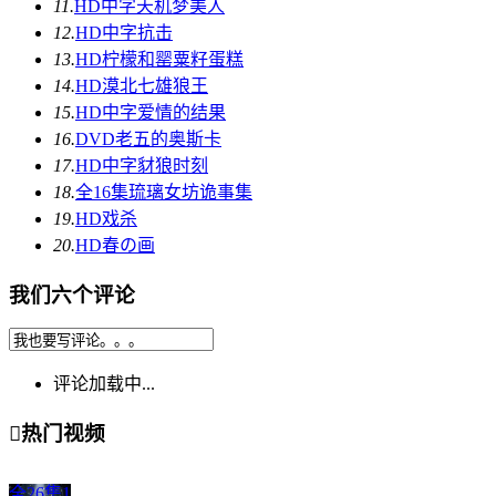
11.
HD中字
天机梦美人
12.
HD中字
抗击
13.
HD
柠檬和罂粟籽蛋糕
14.
HD
漠北七雄狼王
15.
HD中字
爱情的结果
16.
DVD
老五的奥斯卡
17.
HD中字
豺狼时刻
18.
全16集
琉璃女坊诡事集
19.
HD
戏杀
20.
HD
春の画
我们六个评论
评论加载中...

热门视频
全26集
1