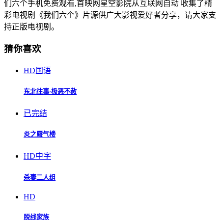
们六个手机免费观看,首映网星空影院从互联网自动 收集了精
彩电视剧《我们六个》片源供广大影视爱好者分享，请大家支
持正版电视剧。
猜你喜欢
HD国语
东北往事·极恶不赦
已完结
炎之蜃气楼
HD中字
杀妻二人组
HD
脱线家族