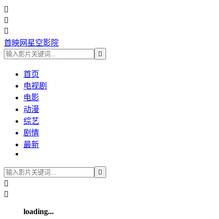



首映网星空影院

首页
电视剧
电影
动漫
综艺
剧情
最新



loading...