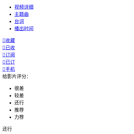
视频
详细
主题曲
台词
播出
时间

收藏

已收

订阅

已订

手机
给影片评分：
很差
较差
还行
推荐
力荐
还行