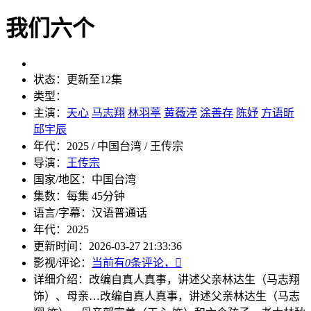
我们六个
状态：
更新至12集
类型：
主演：
天心
马志翔
林羽葶
黄薇渟
涂善存
陈妤
方语昕
邱宇辰
年代：
2025 / 中国台湾 / 王传宗
导演：
王传宗
国家/地区：
中国台湾
集数：
每集 45分钟
语言/字幕：
汉语普通话
年代：
2025
更新时间：
2026-03-27 21:33:36
影视/评论：
当前有
0
条评论，

详细介绍：
改编自真人真事，讲述父亲林达生（马志翔
饰）、母亲…
改编自真人真事，讲述父亲林达生（马志