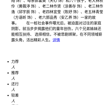
翔 饰）、母亲郭富美（天心 饰）和六个孩子，老大林秋
伶（黄薇渟 饰）、老二林作贤（涂善存 饰）、老三林作
逸（邱宇辰 饰）、老四林宜莹（陈妤 饰）、老五林青莹
（方语昕 饰）、老六郭品秀（安乙荞 饰）一家的故
事。 在一桩社会事件曝光后，被迫面对过往的家庭
阴影，就当步步揭露他们的童年创伤，六个兄弟姊妹还
能相互扶持、 选择相信，不被悲剧绑架，在不同领域崭
露头角，活出精彩人生。
详情
力荐
人
推荐
人
还行
人
较差
人