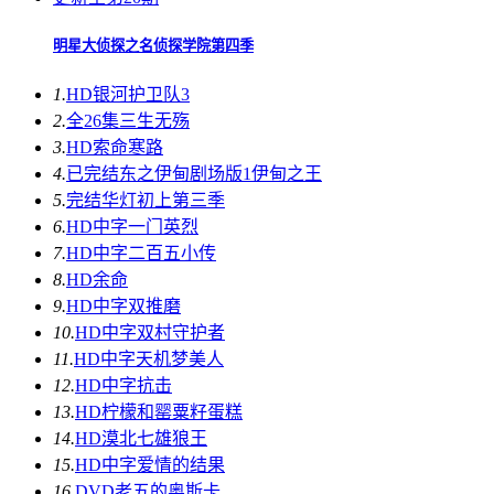
明星大侦探之名侦探学院第四季
1.
HD
银河护卫队3
2.
全26集
三生无殇
3.
HD
索命寒路
4.
已完结
东之伊甸剧场版1伊甸之王
5.
完结
华灯初上第三季
6.
HD中字
一门英烈
7.
HD中字
二百五小传
8.
HD
余命
9.
HD中字
双推磨
10.
HD中字
双村守护者
11.
HD中字
天机梦美人
12.
HD中字
抗击
13.
HD
柠檬和罂粟籽蛋糕
14.
HD
漠北七雄狼王
15.
HD中字
爱情的结果
16.
DVD
老五的奥斯卡