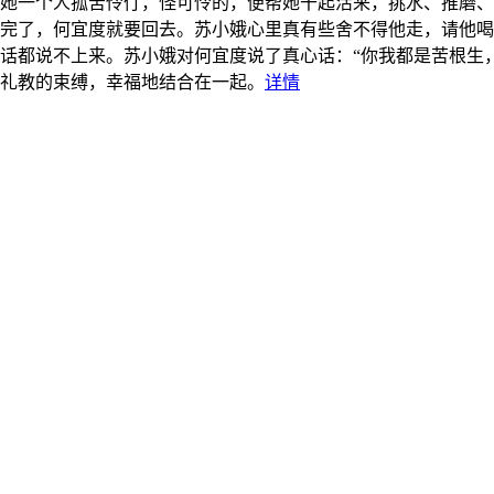
见她一个人孤苦伶仃，怪可怜的，便帮她干起活来，挑水、推磨
完了，何宜度就要回去。苏小娥心里真有些舍不得他走，请他喝
话都说不上来。苏小娥对何宜度说了真心话：“你我都是苦根生，
礼教的束缚，幸福地结合在一起。
详情