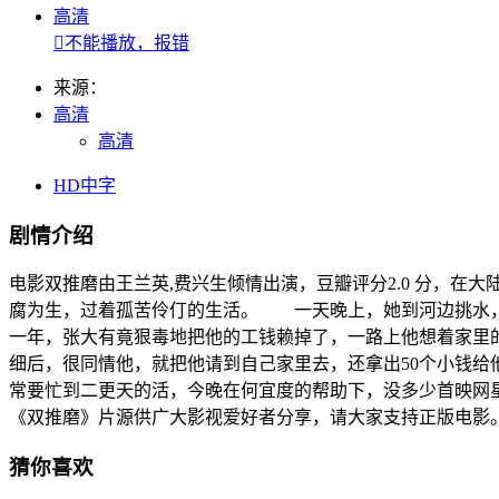
高清

不能播放，报错
来源：
高清
高清
HD中字
剧情介绍
电影双推磨由王兰英,费兴生倾情出演，豆瓣评分2.0 分，在大
腐为生，过着孤苦伶仃的生活。 一天晚上，她到河边挑水，
一年，张大有竟狠毒地把他的工钱赖掉了，一路上他想着家里
细后，很同情他，就把他请到自己家里去，还拿出50个小钱
常要忙到二更天的活，今晚在何宜度的帮助下，没多少首映网星
《双推磨》片源供广大影视爱好者分享，请大家支持正版电影
猜你喜欢