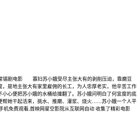
情讲述了常锡剧电影 寡妇苏小娥受尽主张大有的剥削压迫，靠磨豆
度，是地主张大有家里雇佣的长工，为人忠厚老实，他辛苦工作
不小心便把苏小娥的水桶给撞翻了。苏小娥问明白了何宜度的底
便帮她干起活来，挑水、推磨、灌浆、烧火……苏小娥一个人平
机免费观看,首映网星空影院从互联网自动 收集了精彩电影