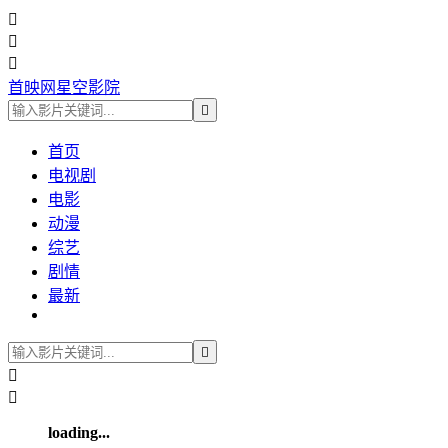



首映网星空影院

首页
电视剧
电影
动漫
综艺
剧情
最新



loading...