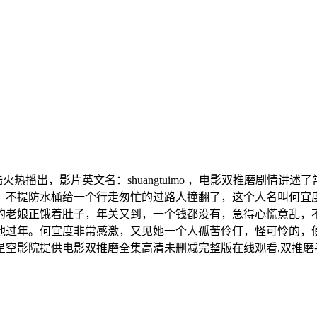
陆火热播出，影片英文名：shuangtuimo ，电影双推磨剧
不提防水桶给一个行走匆忙的过路人撞翻了，这个人名叫何宜
的老娘正饿着肚子，年关又到，一个钱都没有，急得心慌意乱，
给他过年。何宜度非常感激，又见她一个人孤苦伶仃，怪可怜的，
空影院提供电影双推磨全集高清未删减完整版在线观看,双推磨手
。