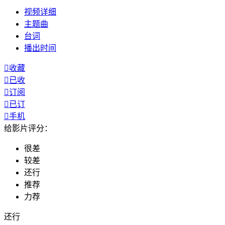
视频
详细
主题曲
台词
播出
时间

收藏

已收

订阅

已订

手机
给影片评分：
很差
较差
还行
推荐
力荐
还行