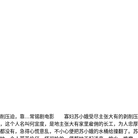
削压迫，靠…
常锡剧电影 寡妇苏小娥受尽主张大有的剥削压
，这个人名叫何宜度，是地主张大有家里雇佣的长工，为人忠厚
都没有，急得心慌意乱，不小心便把苏小娥的水桶给撞翻了。苏