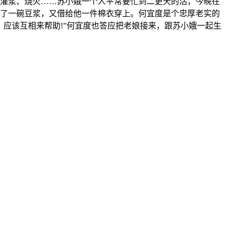
、灌浆、烧火……苏小娥一个人平常要忙到二更天的活，今晚在
了一碗豆浆，又借给他一件棉衣穿上。何宜度是个忠厚老实的
应该互相来帮助!”何宜度也答应把老娘接来，跟苏小娥一起生