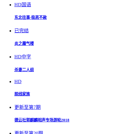
HD国语
东北往事·极恶不赦
已完结
炎之蜃气楼
HD中字
杀妻二人组
HD
脱线家族
更新至第7期
德云社郭麒麟相声专场游轮2018
更新至第20期