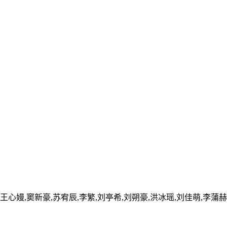
,王心嫚,窦新豪,苏宥辰,李繁,刘亭希,刘朔豪,洪冰瑶,刘佳萌,李蒲赫