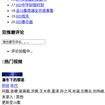
17.
HD中字
豺狼时刻
18.
全16集
琉璃女坊诡事集
19.
HD
戏杀
20.
HD
春の画
双推磨评论
评论加载中...

热门视频
更新至16集
1
凛冬下的罪恶
刑侦
年代
何磊,张睿,吴昊宸,洪爽,王大奇,嘉泽,孙之鸿,肖涵,左腾云,刘伟峰
未录入 / 其他
更新至16集