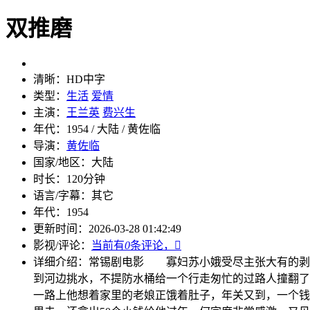
双推磨
清晰：
HD中字
类型：
生活
爱情
主演：
王兰英
费兴生
年代：
1954 / 大陆 / 黄佐临
导演：
黄佐临
国家/地区：
大陆
时长：
120分钟
语言/字幕：
其它
年代：
1954
更新时间：
2026-03-28 01:42:49
影视/评论：
当前有
0
条评论，

详细介绍：
常锡剧电影 寡妇苏小娥受尽主张大有的剥
到河边挑水，不提防水桶给一个行走匆忙的过路人撞翻了
一路上他想着家里的老娘正饿着肚子，年关又到，一个钱