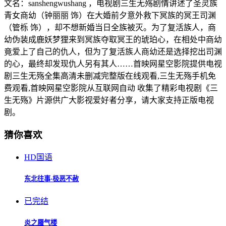
文名：sanshengwushang ，电视剧三生无殇剧情讲述了圣灵族
青女商幼（钟丽丽 饰）在大婚前夕意外救下冥族的冥王司渊
（管栎 饰），却不想新婚当日全族被灭。为了复活族人，商
幼伪装成鹿妖梦狸来到冥族夺取冥王的琥珀心，在相处中商幼
竟爱上了自己的仇人，但为了复活族人商幼还是选择挖出司渊
的心，最终却发现仇人另有其人……首映网星空影院提供电视
剧三生无殇全集高清未删减完整版在线观看,三生无殇手机免
费观看,首映网星空影院从互联网自动 收集了精彩电视剧《三
生无殇》片源供广大影视爱好者分享，请大家支持正版电视
剧。
猜你喜欢
HD国语
东北往事·极恶不赦
已完结
炎之蜃气楼