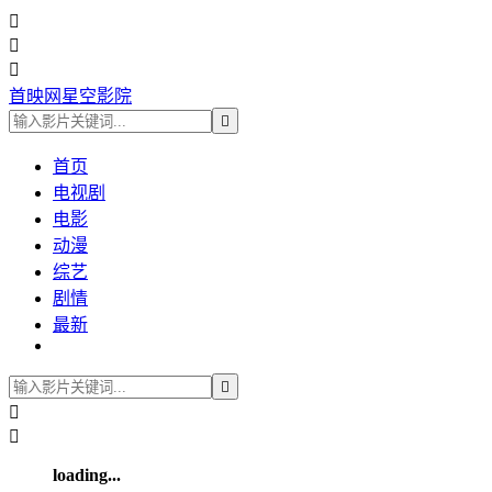



首映网星空影院

首页
电视剧
电影
动漫
综艺
剧情
最新



loading...