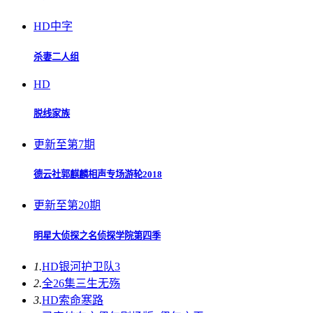
HD中字
杀妻二人组
HD
脱线家族
更新至第7期
德云社郭麒麟相声专场游轮2018
更新至第20期
明星大侦探之名侦探学院第四季
1.
HD
银河护卫队3
2.
全26集
三生无殇
3.
HD
索命寒路