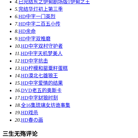
4.
已完结
东之伊甸剧场版1伊甸之王
5.
完结
华灯初上第三季
6.
HD中字
一门英烈
7.
HD中字
二百五小传
8.
HD
余命
9.
HD中字
双推磨
10.
HD中字
双村守护者
11.
HD中字
天机梦美人
12.
HD中字
抗击
13.
HD
柠檬和罂粟籽蛋糕
14.
HD
漠北七雄狼王
15.
HD中字
爱情的结果
16.
DVD
老五的奥斯卡
17.
HD中字
豺狼时刻
18.
全16集
琉璃女坊诡事集
19.
HD
戏杀
20.
HD
春の画
三生无殇评论