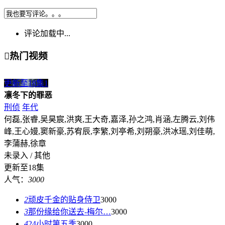
评论加载中...

热门视频
更新至18集
1
凛冬下的罪恶
刑侦
年代
何磊,张睿,吴昊宸,洪爽,王大奇,嘉泽,孙之鸿,肖涵,左腾云,刘伟
峰,王心嫚,窦新豪,苏宥辰,李繁,刘亭希,刘朔豪,洪冰瑶,刘佳萌,
李蒲赫,徐章
未录入 / 其他
更新至18集
人气：
3000
2
顽皮千金的贴身侍卫
3000
3
那份缘给你送去-梅尔…
3000
4
24小时第五季
3000