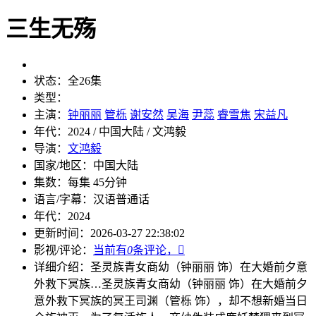
三生无殇
状态：
全26集
类型：
主演：
钟丽丽
管栎
谢安然
吴海
尹蕊
睿雪焦
宋益凡
年代：
2024 / 中国大陆 / 文鸿毅
导演：
文鸿毅
国家/地区：
中国大陆
集数：
每集 45分钟
语言/字幕：
汉语普通话
年代：
2024
更新时间：
2026-03-27 22:38:02
影视/评论：
当前有
0
条评论，

详细介绍：
圣灵族青女商幼（钟丽丽 饰）在大婚前夕意
外救下冥族…
圣灵族青女商幼（钟丽丽 饰）在大婚前夕
意外救下冥族的冥王司渊（管栎 饰），却不想新婚当日