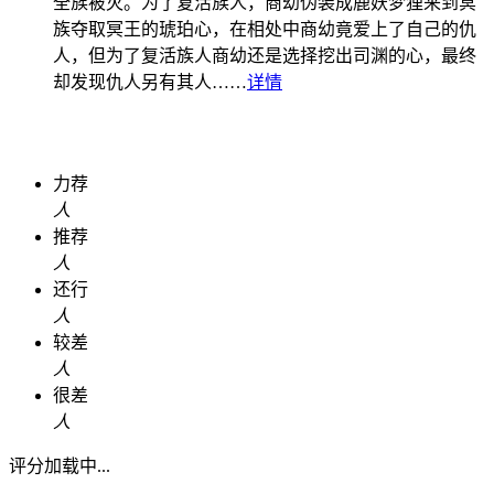
全族被灭。为了复活族人，商幼伪装成鹿妖梦狸来到冥
族夺取冥王的琥珀心，在相处中商幼竟爱上了自己的仇
人，但为了复活族人商幼还是选择挖出司渊的心，最终
却发现仇人另有其人……
详情
力荐
人
推荐
人
还行
人
较差
人
很差
人
评分加载中...