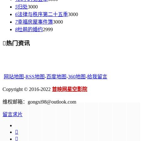
5
归处
3000
6
法律与秩序第二十五季
3000
7
幸福房屋事件簿
3000
8
杜鹃的婚约
2999

热门资讯
网站地图
-
RSS地图
-
百度地图
-
360地图
-
给我留言
Copyright © 2016-2022
首映网星空影院
维权邮箱：gongxi98@outlook.com
留言求片

