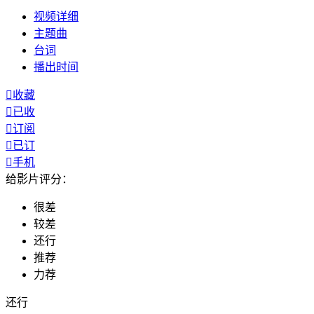
视频
详细
主题曲
台词
播出
时间

收藏

已收

订阅

已订

手机
给影片评分：
很差
较差
还行
推荐
力荐
还行