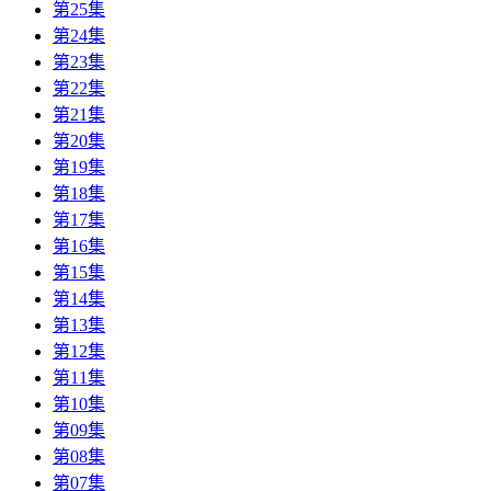
第25集
第24集
第23集
第22集
第21集
第20集
第19集
第18集
第17集
第16集
第15集
第14集
第13集
第12集
第11集
第10集
第09集
第08集
第07集