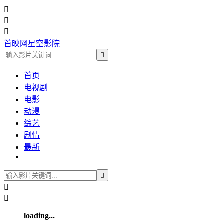



首映网星空影院

首页
电视剧
电影
动漫
综艺
剧情
最新



loading...