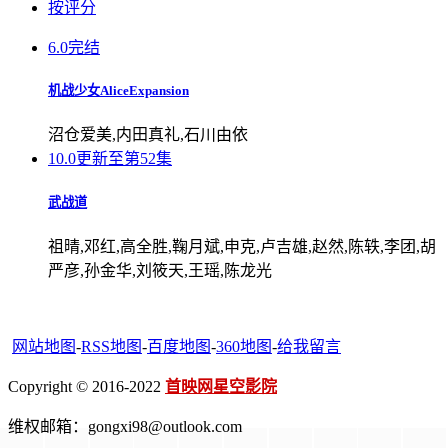
按评分
6.0
完结
机战少女AliceExpansion
沼仓爱美,内田真礼,石川由依
10.0
更新至第52集
武战道
祖晴,邓红,高全胜,鞠月斌,申克,卢吉雄,赵然,陈轶,李团,胡
严彦,孙金华,刘筱天,王瑶,陈龙光
网站地图
-
RSS地图
-
百度地图
-
360地图
-
给我留言
Copyright © 2016-2022
首映网星空影院
维权邮箱：gongxi98@outlook.com