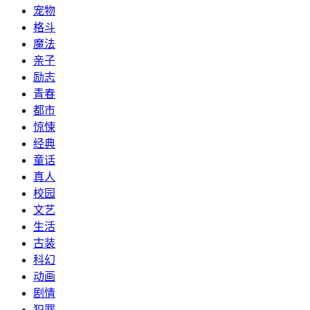
宠物
格斗
魔法
亲子
励志
青春
都市
惊悚
经典
童话
真人
校园
文艺
生活
古装
科幻
动画
剧情
犯罪