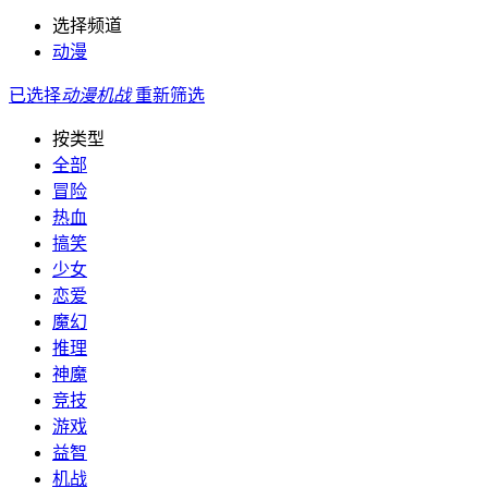
选择频道
动漫
已选择
动漫
机战
重新筛选
按类型
全部
冒险
热血
搞笑
少女
恋爱
魔幻
推理
神魔
竞技
游戏
益智
机战