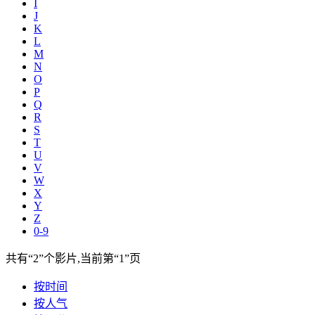
I
J
K
L
M
N
O
P
Q
R
S
T
U
V
W
X
Y
Z
0-9
共有
“2”
个影片,当前第
“1”
页
按时间
按人气