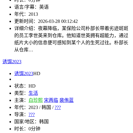
语言/字幕：
英语
年代：
2013
更新时间：
2026-03-28 00:12:42
详细介绍：
夜幕降临，某保险公司朴部长带着劣迹斑斑
的员工李世英来到仓库。他知道世英拥有超能力，通过
纸片大小的信息便可感知到某个人的生死过往。朴部长
从仓库…
诱饵2023
诱饵2023
HD
状态：
HD
类型：
生活
主演：
白珍熙
宋再临
裴侑蓝
年代：
2023 / 韩国 /
???
导演：
???
国家/地区：
韩国
时长：
0分钟