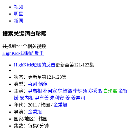
视频
明星
新闻
搜索关键词白珍熙
共找到
“4”
个相关视频
HighKick短腿的反击
HighKick短腿的反击
更新至第121-123集
状态：
更新至第121-123集
类型：
喜剧
偶像
主演：
尹启相
朴河宣
徐智锡
李钟硕
郑秀晶
白珍熙
金智
媛
安内相
尹有善
朱利安·姜
姜昇润
年代：
2011 / 韩国 /
金秉旭
导演：
金秉旭
国家/地区：
韩国
集数：
每集0分钟