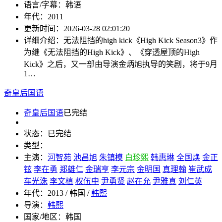
语言/字幕：
韩语
年代：
2011
更新时间：
2026-03-28 02:01:20
详细介绍：
无法阻挡的high kick《High Kick Season3》作
为继《无法阻挡的High Kick》、《穿透屋顶的High
Kick》之后，又一部由导演金炳旭执导的笑剧，将于9月
1…
奇皇后国语
奇皇后国语
已完结
状态：
已完结
类型：
主演：
河智苑
池昌旭
朱镇模
白珍熙
韩惠琳
全国焕
金正
铉
李在勇
郑雄仁
金瑞亨
李元宗
金明国
真理翰
崔武成
车光洙
李文植
权伍中
尹勇贤
赵在允
尹雅真
刘仁英
年代：
2013 / 韩国 /
韩熙
导演：
韩熙
国家/地区：
韩国