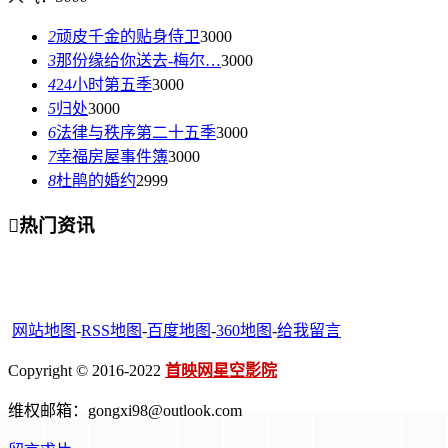
2
顽皮千金的贴身侍卫
3000
3
那份缘给你送去-梅尔…
3000
4
24小时第五季
3000
5
归处
3000
6
法律与秩序第二十五季
3000
7
幸福房屋事件簿
3000
8
杜鹃的婚约
2999

热门资讯
网站地图
-
RSS地图
-
百度地图
-
360地图
-
给我留言
Copyright © 2016-2022
首映网星空影院
维权邮箱：gongxi98@outlook.com