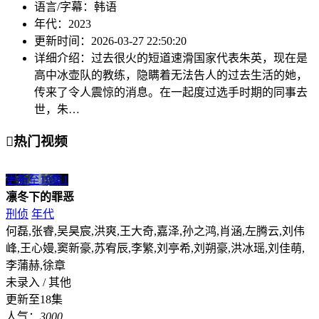
语言/字幕：
韩语
年代：
2023
更新时间：
2026-03-27 22:50:20
详细介绍：
过去很火的短道速滑国家代表朱英，现在是
高中冰壶队的教练，隐瞒着无法告人的过去生活的她，
传来了令人震惊的消息。在一起度过选手时期的同事去
世，朱…

热门视频
更新至18集
1
凛冬下的罪恶
刑侦
年代
何磊,张睿,吴昊宸,洪爽,王大奇,嘉泽,孙之鸿,肖涵,左腾云,刘伟
峰,王心嫚,窦新豪,苏宥辰,李繁,刘亭希,刘朔豪,洪冰瑶,刘佳萌,
李蒲赫,徐章
未录入 / 其他
更新至18集
人气：
3000