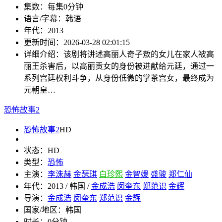
集数：
每集0分钟
语言/字幕：
韩语
年代：
2013
更新时间：
2026-03-28 02:01:15
详细介绍：
该剧将讲述高丽人奇子敖的女儿在家人被高
丽王杀害后，以高丽贡女的身份被进献给元廷，通过一
系列宫廷权利斗争，从身份低微的掌茶宫女，最终成为
元朝皇…
恐怖故事2
恐怖故事2
HD
状态：
HD
类型：
恐怖
主演：
李洙赫
金瑟琪
白珍熙
金智媛
盛骏
郑仁仙
年代：
2013 / 韩国 /
金成浩
闵奎东
郑范识
金辉
导演：
金成浩
闵奎东
郑范识
金辉
国家/地区：
韩国
时长：
0分钟